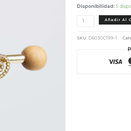
Disponibilidad:
5 disp
Aros
Añadir Al 
Espiral
Zirconia
SKU:
D6030C199-1
Cat
cantidad
P