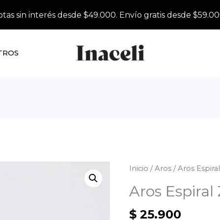
otas sin interés desde $49.000. Envío gratis desde $59.00
TROS
Inicio
/
Aros
/ Aros Espiral
Aros Espiral 
$
25.900