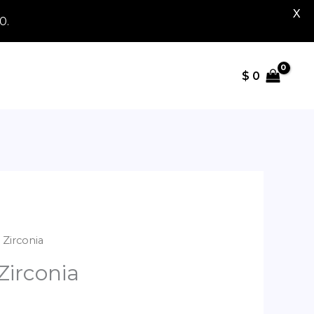
X
0.
$
0
 Zirconia
Zirconia