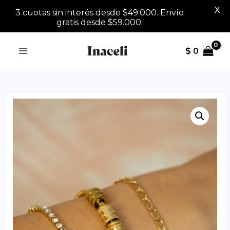
X
3 cuotas sin interés desde $49.000. Envío
gratis desde $59.000.
Ir
$
0
al
contenido