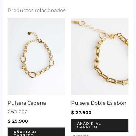
Productos relacionados
Pulsera Cadena
Pulsera Doble Eslabón
Ovalada
$
27.900
$
25.900
AÑADIR AL
CARRITO
AÑADIR AL
CARRITO
Pulseras