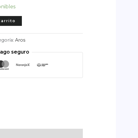
onibles
Carrito
egoría:
Aros
ago seguro