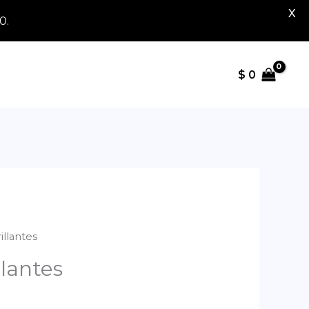
X
0.
$
0
illantes
llantes