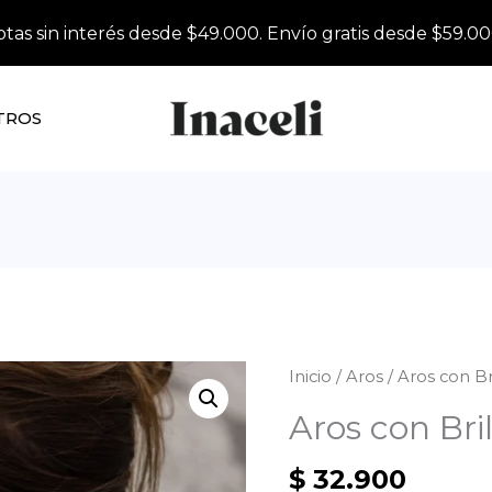
otas sin interés desde $49.000. Envío gratis desde $59.00
TROS
Inicio
/
Aros
/ Aros con Br
Aros con Bri
$
32.900