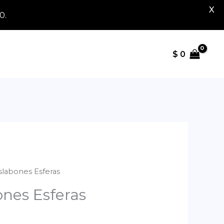
X
0.
$
0
Eslabones Esferas
ones Esferas