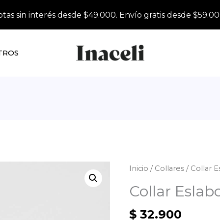
otas sin interés desde $49.000. Envío gratis desde $59.00
TROS
Inicio
/
Collares
/ Collar 
Collar Eslab
$
32.900