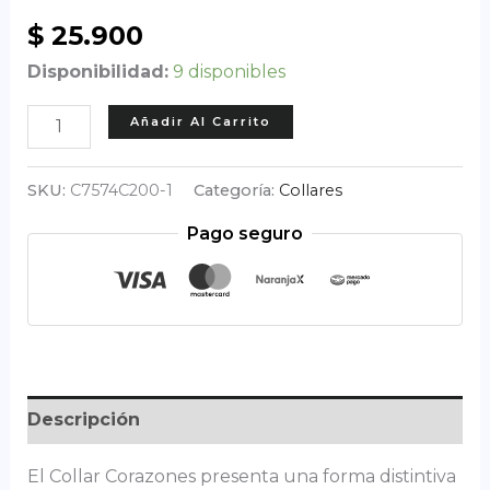
$
25.900
Disponibilidad:
9 disponibles
Collar
Añadir Al Carrito
Corazones
cantidad
SKU:
C7574C200-1
Categoría:
Collares
Pago seguro
Descripción
El Collar Corazones presenta una forma distintiva