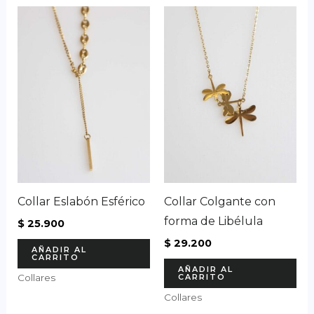
Collar Eslabón Esférico
Collar Colgante con
forma de Libélula
$
25.900
$
29.200
AÑADIR AL
CARRITO
AÑADIR AL
CARRITO
Collares
Collares