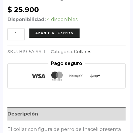
$
25.900
Disponibilidad:
4 disponibles
Collar
Añadir Al Carrito
con
figura
SKU:
B1915A199-1
Categoría:
Collares
de
Pago seguro
Perro
cantidad
Descripción
El collar con figura de perro de Inaceli presenta